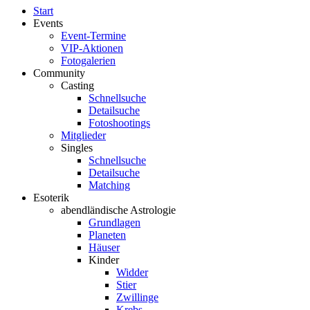
Start
Events
Event-Termine
VIP-Aktionen
Fotogalerien
Community
Casting
Schnellsuche
Detailsuche
Fotoshootings
Mitglieder
Singles
Schnellsuche
Detailsuche
Matching
Esoterik
abendländische Astrologie
Grundlagen
Planeten
Häuser
Kinder
Widder
Stier
Zwillinge
Krebs