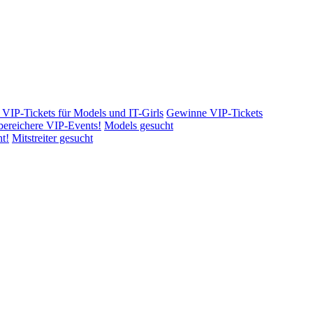
Gewinne VIP-Tickets
Models gesucht
Mitstreiter gesucht