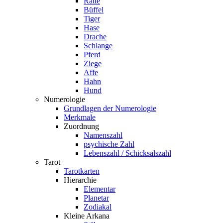
Ratte
Büffel
Tiger
Hase
Drache
Schlange
Pferd
Ziege
Affe
Hahn
Hund
Numerologie
Grundlagen der Numerologie
Merkmale
Zuordnung
Namenszahl
psychische Zahl
Lebenszahl / Schicksalszahl
Tarot
Tarotkarten
Hierarchie
Elementar
Planetar
Zodiakal
Kleine Arkana