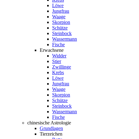
Löwe
Jungfrau
Waage
Skorpion
Schütze
Steinbock
Wassermann
Fische
Erwachsene
Widder
Stier
Zwillinge
Krebs
Löwe
Jungfrau
Waage
Skorpion
Schütze
Steinbock
Wassermann
Fische
chinesische Astrologie
Grundlagen
Tierzeichen