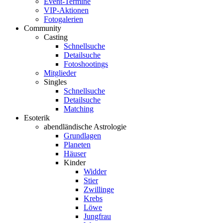
Event-Termine
VIP-Aktionen
Fotogalerien
Community
Casting
Schnellsuche
Detailsuche
Fotoshootings
Mitglieder
Singles
Schnellsuche
Detailsuche
Matching
Esoterik
abendländische Astrologie
Grundlagen
Planeten
Häuser
Kinder
Widder
Stier
Zwillinge
Krebs
Löwe
Jungfrau