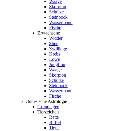
Waage
Skorpion
Schütze
Steinbock
Wassermann
Fische
Erwachsene
Widder
Stier
Zwillinge
Krebs
Löwe
Jungfrau
Waage
Skorpion
Schütze
Steinbock
Wassermann
Fische
chinesische Astrologie
Grundlagen
Tierzeichen
Ratte
Büffel
Tiger