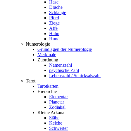
Hase
Drache
Schlange
Pferd
Ziege
Affe
Hahn
Hund
Numerologie
Grundlagen der Numerologie
Merkmale
Zuordnung
Namenszahl
psychische Zahl
Lebenszahl / Schicksalszahl
Tarot
Tarotkarten
Hierarchie
Elementar
Planetar
Zodiakal
Kleine Arkana
Stäbe
Kelche
Schwerter