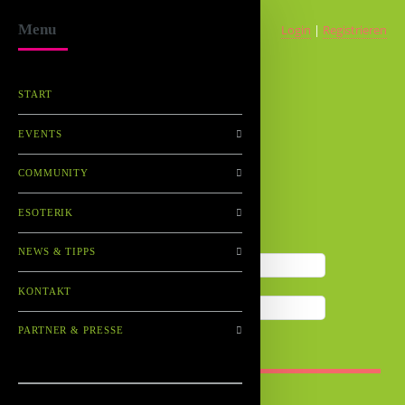
Menu
Login
|
Registrieren
START
EVENTS
Partyspecial.de
mitten im Event!
COMMUNITY
ESOTERIK
NEWS & TIPPS
KONTAKT
PARTNER & PRESSE
Automatisch einloggen