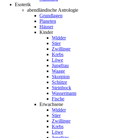
Esoterik
abendländische Astrologie
Grundlagen
Planeten
Häuser
Kinder
Widder
Stier
Zwillinge
Krebs
Löwe
Jungfrau
Waage
Skorpion
Schütze
Steinbock
Wassermann
Fische
Erwachsene
Widder
Stier
Zwillinge
Krebs
Löwe
Jungfrau