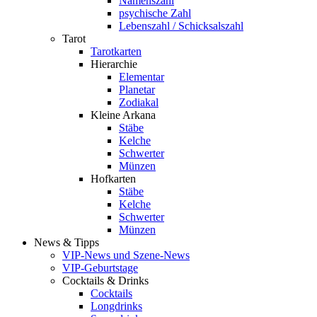
Namenszahl
psychische Zahl
Lebenszahl / Schicksalszahl
Tarot
Tarotkarten
Hierarchie
Elementar
Planetar
Zodiakal
Kleine Arkana
Stäbe
Kelche
Schwerter
Münzen
Hofkarten
Stäbe
Kelche
Schwerter
Münzen
News & Tipps
VIP-News und Szene-News
VIP-Geburtstage
Cocktails & Drinks
Cocktails
Longdrinks